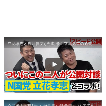
立花孝志と堀江貴文が初対談！立花党首の過去に迫る…！【Part1】
立花孝志が目指すのは政界の秋元康！？N国党の戦略を徹底解剖！【Part2】