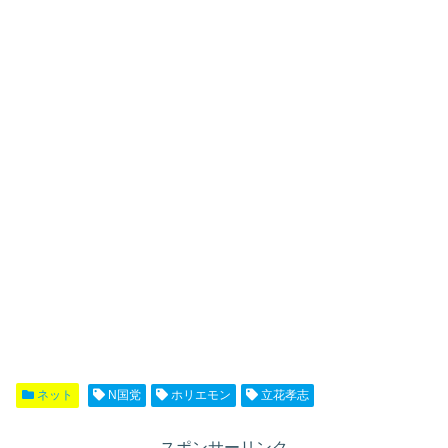
ネット
N国党
ホリエモン
立花孝志
スポンサーリンク