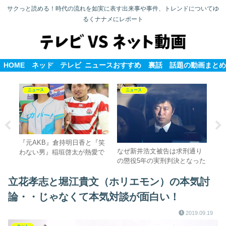
サクっと読める！時代の流れを如実に表す出来事や事件、トレンドについてゆ
るくナナメにレポート
HOME
ネット
テレビ
ニュース
おすすめ
裏話
話題の動画まとめ
ニュース
ニュース
朝見
『元AKB』倉持明日香と『笑
隠
なぜ新井浩文被告は求刑通り
はあ
わない男』稲垣啓太が熱愛で
は
の懲役5年の実刑判決となった
結婚にトライか？
のか
立花孝志と堀江貴文（ホリエモン）の本気討
論・・じゃなくて本気対談が面白い！
2019.09.19