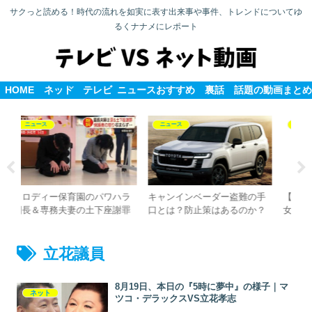
サクっと読める！時代の流れを如実に表す出来事や事件、トレンドについてゆ
るくナナメにレポート
HOME
ネット
テレビ
ニュース
おすすめ
裏話
話題の動画まとめ
テレビ
ニュース
盗難の手
【ジャニーズキラー？プロ彼
【炎上】プロンプターについ
るのか？
女？】TOKYO城島リーダーと
て安倍晋三に質問した記者は
結婚した菊池梨沙が関ジャ二
どこの誰？真意はなに？
丸山隆平と過去に二股？
立花議員
8月19日、本日の『5時に夢中』の様子｜マ
ネット
ツコ・デラックスVS立花孝志