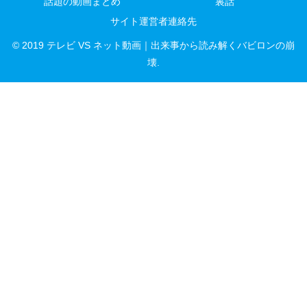
話題の動画まとめ
裏話
サイト運営者連絡先
© 2019 テレビ VS ネット動画｜出来事から読み解くバビロンの崩
壊.