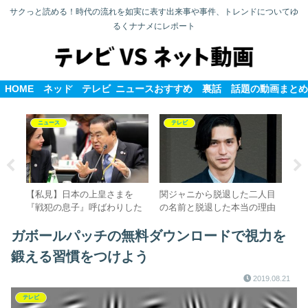
サクっと読める！時代の流れを如実に表す出来事や事件、トレンドについてゆ
るくナナメにレポート
HOME
ネット
テレビ
ニュース
おすすめ
裏話
話題の動画まとめ
ニュース
テレビ
円は
【私見】日本の上皇さまを
関ジャニから脱退した二人目
【
戻
『戦犯の息子』呼ばわりした
の名前と脱退した本当の理由
生
！
韓国の文議員が謝罪
故
士
ガボールパッチの無料ダウンロードで視力を
鍛える習慣をつけよう
2019.08.21
テレビ