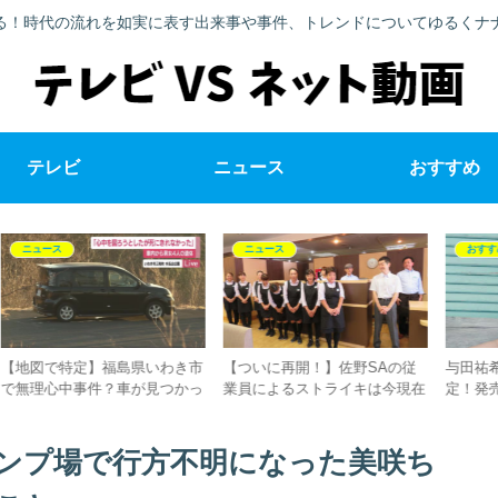
る！時代の流れを如実に表す出来事や事件、トレンドについてゆるくナ
テレビ
ニュース
おすすめ
ニュース
おすすめ
き市
【ついに再開！】佐野SAの従
与田祐希2nd写真集が発売決
N
かっ
業員によるストライキは今現在
定！発売日はいつ？撮影場所・
笑
？
終了？佐藤部長は復帰する？
ロケ地＆店舗別特典まとめ
ル
ンプ場で行方不明になった美咲ち