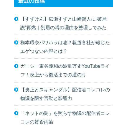
最近の投稿
【すずけん】広瀬すずと山崎賢人に“破局
説”再燃｜別居の噂の理由を整理してみた
橋本環奈パワハラは嘘？報道各社が報じた
エゲつない内容とは？
ガーシー東谷義和の波乱万丈YouTubeライ
フ！炎上から復活までの道のり
【炎上とスキャンダル】配信者コレコレの
物議を醸す言動と影響力
「ネットの闇」を照らす物議の配信者コレ
コレの賛否両論