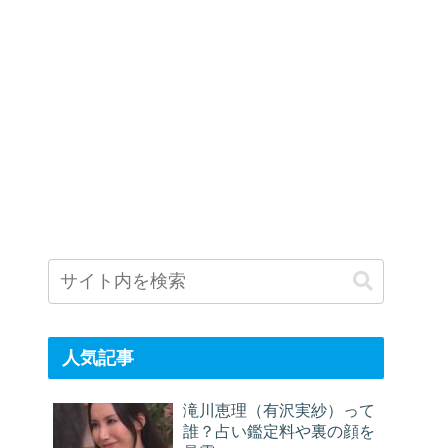
人気記事
滝川恵理（有沢実紗）って
誰？占い鑑定料や裏の顔を