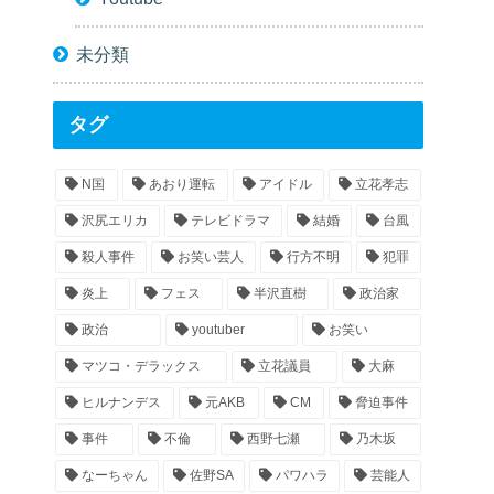
未分類
タグ
N国
あおり運転
アイドル
立花孝志
沢尻エリカ
テレビドラマ
結婚
台風
殺人事件
お笑い芸人
行方不明
犯罪
炎上
フェス
半沢直樹
政治家
政治
youtuber
お笑い
マツコ・デラックス
立花議員
大麻
ヒルナンデス
元AKB
CM
脅迫事件
事件
不倫
西野七瀬
乃木坂
なーちゃん
佐野SA
パワハラ
芸能人