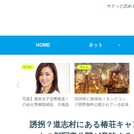
サクっと読め
HOME
ネット
ネット
ニュース
交際報道！
2020年に映画化！キングコン
【地図で特定】福島県いわ
役、大槻昌
グ西野無料公開されている絵本
で無理心中事件？車が見つ
？【文春
『えんとつ町のブペル』を読み
た公園の詳細な場所はどこ
たい方はこちら
誘拐？道志村にある椿荘キャ