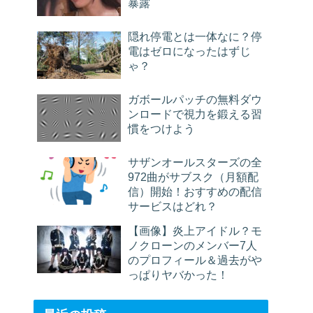
暴露
隠れ停電とは一体なに？停
電はゼロになったはずじ
ゃ？
ガボールパッチの無料ダウ
ンロードで視力を鍛える習
慣をつけよう
サザンオールスターズの全
972曲がサブスク（月額配
信）開始！おすすめの配信
サービスはどれ？
【画像】炎上アイドル？モ
ノクローンのメンバー7人
のプロフィール＆過去がや
っぱりヤバかった！