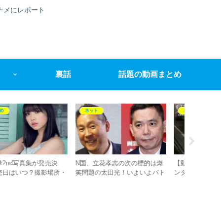
ナメにレポート
裏話
話題の動画まとめ
ネット
ネット
ネット
国、立花孝志の次の標的は爆
【動画】ヤマト運輸福岡小笹セ
【動画】
問題の太田光！いよいよバト
ンターで起こった暴行事件の加
エモンが
勃発
害者と被害者は特定済
補）の決
が選挙演
とは？