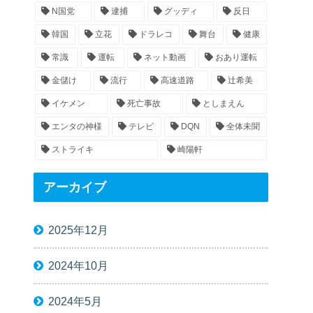
N国党
逮捕
グッディ
反日
韓国
立花
ドラレコ
舞台
健康
常識
運転
ネット動画
おあり運転
金儲け
流行
高速道路
辻希美
イケメン
死亡事故
としまえん
エンタの神様
テレビ
DQN
全体未聞
ストライキ
崎陽軒
アーカイブ
2025年12月
2024年10月
2024年5月