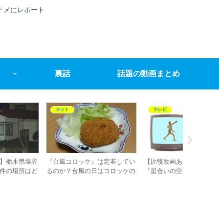
ナメにレポート
裏話
話題の動画まとめ
ニュース
テレビ
ニュース
るでルパン3世？横浜で時価2
『練馬のハッピービッチ』こと
【ノーカ
円の『ダイヤモンドルース』
TOMOKAってアイドルなの？
億2000
難事件発生！っていうか『ダ
『Truth（トゥルース）』のメ
覚！チュ
ヤモンドルース』とは何？
ンバーは？
や引退の