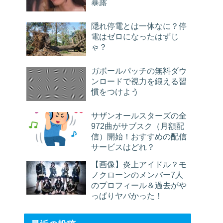
暴露
隠れ停電とは一体なに？停
電はゼロになったはずじ
ゃ？
ガボールパッチの無料ダウ
ンロードで視力を鍛える習
慣をつけよう
サザンオールスターズの全
972曲がサブスク（月額配
信）開始！おすすめの配信
サービスはどれ？
【画像】炎上アイドル？モ
ノクローンのメンバー7人
のプロフィール＆過去がや
っぱりヤバかった！