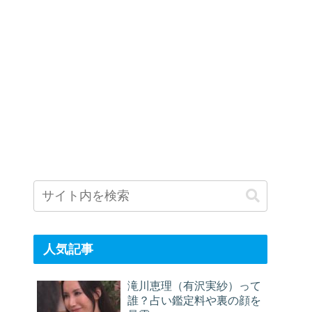
人気記事
滝川恵理（有沢実紗）って
誰？占い鑑定料や裏の顔を