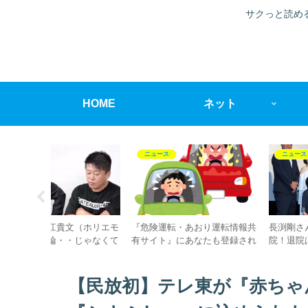
サクっと読め
HOME
ネット
ニュース
ニュース
盂腎炎で入
【炎上】東須磨小学校の激辛カ
【画像地図で特定】栃木県
レー強要暴力事件の犯人（教
町で起きた殺人事件の場所
員）が『給与差し止め処分』を
こ？
不服として審査請求
【民放初】テレ東が『赤ちゃ