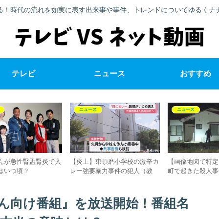
る！時代の流れを如実に表す出来事や事件、トレンドについてゆるくナ
テレビ
ニュース
おすすめ
ネット
テレビ
塩谷
『台風コロッケ』は定着してい
【比較動画あり】人気アニメ
ま
はど
るのか？台風の日はコロッケの
『星合いの空』ダンスパクリ
億
売上が上がる？
（酷似）疑惑の真相は？比較動
盗
画で一目瞭然！トレパクでは？
イ
の声も
ん向け番組』を放送開始！番組名