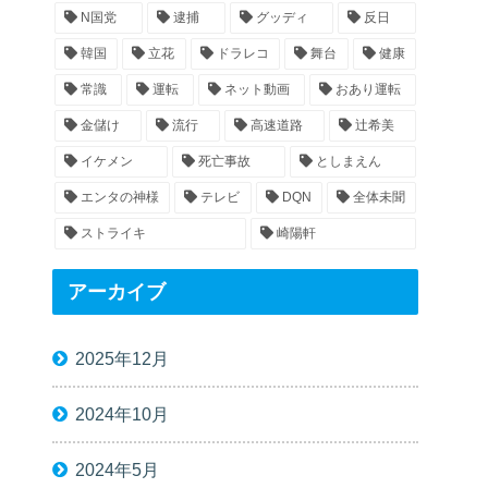
N国党
逮捕
グッディ
反日
韓国
立花
ドラレコ
舞台
健康
常識
運転
ネット動画
おあり運転
金儲け
流行
高速道路
辻希美
イケメン
死亡事故
としまえん
エンタの神様
テレビ
DQN
全体未聞
ストライキ
崎陽軒
アーカイブ
2025年12月
2024年10月
2024年5月