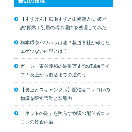
最近の投稿
【すずけん】広瀬すずと山崎賢人に“破局
説”再燃｜別居の噂の理由を整理してみた
橋本環奈パワハラは嘘？報道各社が報じた
エゲつない内容とは？
ガーシー東谷義和の波乱万丈YouTubeライ
フ！炎上から復活までの道のり
【炎上とスキャンダル】配信者コレコレの
物議を醸す言動と影響力
「ネットの闇」を照らす物議の配信者コレ
コレの賛否両論