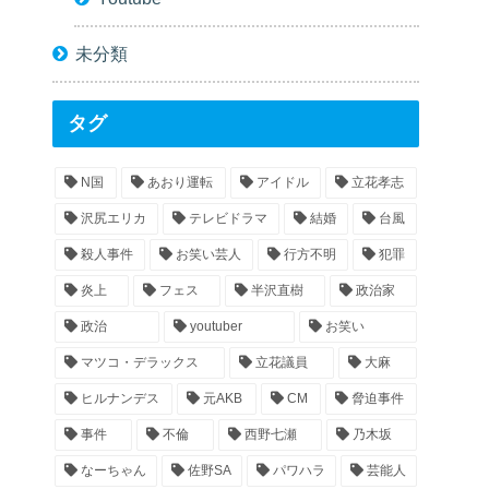
未分類
タグ
N国
あおり運転
アイドル
立花孝志
沢尻エリカ
テレビドラマ
結婚
台風
殺人事件
お笑い芸人
行方不明
犯罪
炎上
フェス
半沢直樹
政治家
政治
youtuber
お笑い
マツコ・デラックス
立花議員
大麻
ヒルナンデス
元AKB
CM
脅迫事件
事件
不倫
西野七瀬
乃木坂
なーちゃん
佐野SA
パワハラ
芸能人