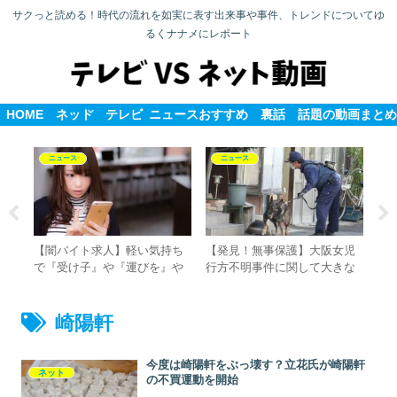
サクっと読める！時代の流れを如実に表す出来事や事件、トレンドについてゆ
るくナナメにレポート
HOME
ネット
テレビ
ニュース
おすすめ
裏話
話題の動画まとめ
ニュース
ニュース
ャ
【闇バイト求人】軽い気持ち
【発見！無事保護】大阪女児
S
美
で『受け子』や『運びを』や
行方不明事件に関して大きな
絶
味
ったら捕まるまで使われる理
進展あり
い
由・・・保証金まで取られた
悲惨な末路
崎陽軒
今度は崎陽軒をぶっ壊す？立花氏が崎陽軒
ネット
の不買運動を開始