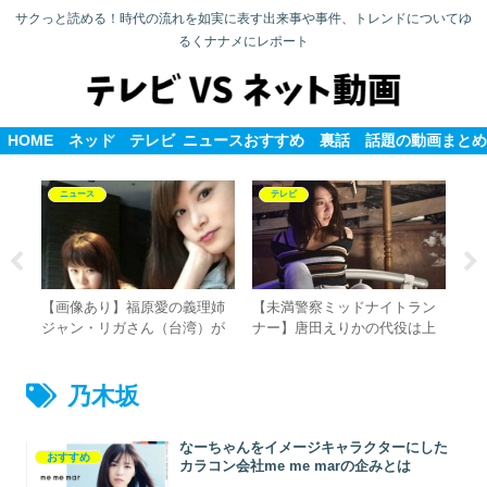
サクっと読める！時代の流れを如実に表す出来事や事件、トレンドについてゆ
るくナナメにレポート
HOME
ネット
テレビ
ニュース
おすすめ
裏話
話題の動画まとめ
ニュース
テレビ
レ
【画像あり】福原愛の義理姉
【未満警察ミッドナイトラン
Dr
起訴
ジャン・リガさん（台湾）が
ナー】唐田えりかの代役は上
が
ヤバい人って本当？超美人で
白石萌音に決定か？
半
トラブルメーカー？
乃木坂
なーちゃんをイメージキャラクターにした
おすすめ
カラコン会社me me marの企みとは