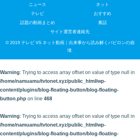
ニュース
ネット
テレビ
おすすめ
話題の動画まとめ
裏話
サイト運営者連絡先
© 2019 テレビ VS ネット動画｜出来事から読み解くバビロンの崩
壊.
Warning
: Trying to access array offset on value of type null in
/home/namuamu/tvtonet.xyz/public_html/wp-
content/plugins/blog-floating-button/blog-floating-
button.php
on line
468
Warning
: Trying to access array offset on value of type null in
/home/namuamu/tvtonet.xyz/public_html/wp-
content/plugins/blog-floating-button/blog-floating-