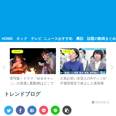
HOME
ネット
テレビ
ニュース
おすすめ
裏話
話題の動画まとめ
テレビ
ネット
護
実写版！ドラマ『ゆるキャン
人気お笑い女芸人のAマッソが
米
人は
△』の見逃し配動画はどこで
不適切発言で炎上した差別発
み
げ
見れる？無料視聴はここ！
言の内容とは？
ば
とは
トレンドブログ
2019.08.11