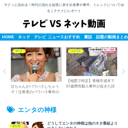
サクっと読める！時代の流れを如実に表す出来事や事件、トレンドについてゆ
るくナナメにレポート
HOME
ネット
テレビ
ニュース
おすすめ
裏話
話題の動画まとめ
ネット
ニュース
【地図で特定】青梅市成木で
舞
は
67歳男性殺人事件が起きた詳
公
辻ちゃんがパワハラしちゃう
しい場所はどこ？
ケ
ぞ！辻希美のパワハラ事件の
真相
エンタの神様
どうしてエンタの神様は他のネタ番組より
テレビ