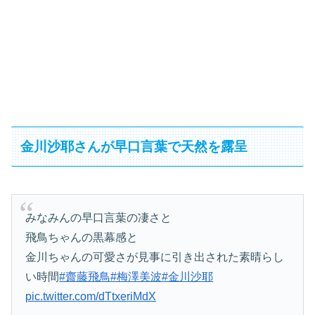
金川沙耶さんが早口言葉で天然を露呈
みなみんの早口言葉の凄さと
飛鳥ちゃんの黒幕感と
金川ちゃんの可愛さが見事に引き出された素晴らし
い時間
#齋藤飛鳥
#梅澤美波
#金川沙耶
pic.twitter.com/dTtxeriMdX