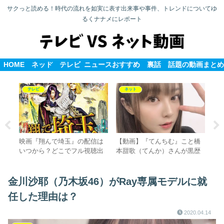
サクっと読める！時代の流れを如実に表す出来事や事件、トレンドについてゆ
るくナナメにレポート
HOME
ネット
テレビ
ニュース
おすすめ
裏話
話題の動画まとめ
テレビ
ネット
よ
映画『翔んで埼玉』の配信は
【動画】『てんちむ』こと橋
【
は
いつから？どこでフル視聴出
本甜歌（てんか）さんが黒歴
ラ
刺
来る？
史と語る映画主演の内容と
ん
は？
す
金川沙耶（乃木坂46）がRay専属モデルに就
任した理由は？
2020.04.14